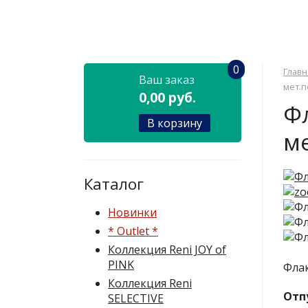
0
Главн
Ваш заказ
мет.
0,00 руб.
Ф
В корзину
м
Каталог
Новинки
* Outlet *
Коллекция Reni JOY of
PINK
Флак
Коллекция Reni
Отп
SELECTIVE