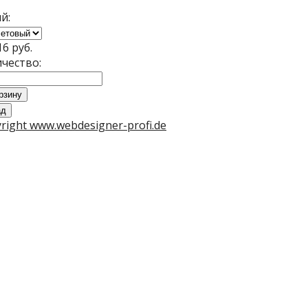
й:
16 руб.
чество:
right www.webdesigner-profi.de