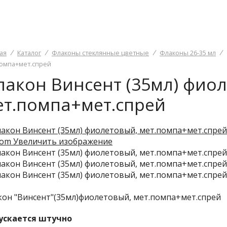
ая
Каталог
Флаконы стеклянные цветные
Флаконы 26-35 мл
помпа+мет.спрей
лакон Винсент (35мл) фио
ет.помпа+мет.спрей
Увеличить изображение
он "Винсент"(35мл)фиолетовый, мет.помпа+мет.спрей
ускается штучно