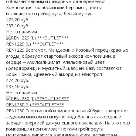
соблазнительным и шикарным одновременно!
Композиция: калабрийский бергамот, цветы
итальянского грейпфрута, белый мускус.
474,20 руб.
237,10 руб.
Нет в наличии
RENI 229 (L) ***OUTLET***
RENI 229 Бергамот, Мандарин и Розовый перец (красные
ягоды) образуют стартовый аккорд композиции, в
сердце ─ Амилcалицилат, Апельсиновый цвет
(флердоранж) и Мускатный шалфей; базу составляют
Бобы Тонка, Древесный аккорд и Гелиотроп
474,20 руб.
237,10 руб.
Нет в наличии
RENI 230 (L) ***OUTLET***
RENI 230 Спортивный и эмоциональный букет заворожит
ледяным миксом из искусно подобранных аккордов и
зарядит энергией для успешного начала дня! На этот раз
композиция притягивает нотами грейпфрута,
мандарина, кипариса, кардамона, фига, ветивера и