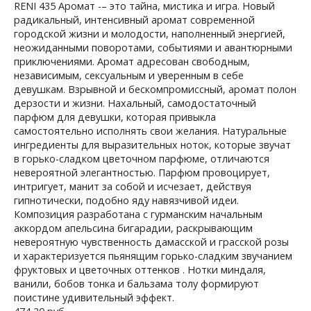
RENI 435 Аромат -– это тайна, мистика и игра. Новый
радикальный, интенсивный аромат современной
городской жизни и молодости, наполненный энергией,
неожиданными поворотами, событиями и авантюрными
приключениями. Аромат адресован свободным,
независимым, сексуальным и уверенным в себе
девушкам. Взрывной и бескомпромиссный, аромат полон
дерзости и жизни. Нахальный, самодостаточный
парфюм для девушки, которая привыкла
самостоятельно исполнять свои желания. Натуральные
ингредиенты для выразительных ноток, которые звучат
в горько-сладком цветочном парфюме, отличаются
невероятной элегантностью. Парфюм провоцирует,
интригует, манит за собой и исчезает, действуя
гипнотически, подобно яду навязчивой идеи.
Композиция разработана с гурманским начальным
аккордом апельсина бигарадии, раскрывающим
невероятную чувственность дамасской и грасской розы
и характеризуется пьянящим горько-сладким звучанием
фруктовых и цветочных оттенков . Нотки миндаля,
ванили, бобов тонка и бальзама толу формируют
поистине удивительный эффект.