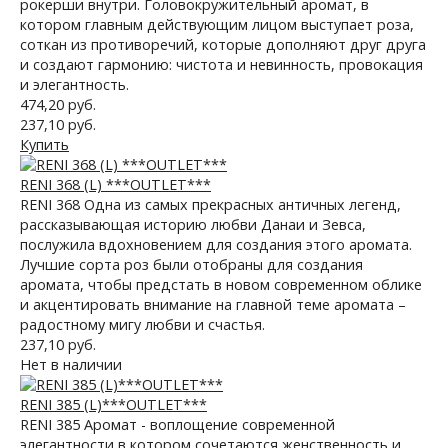
рокерши внутри. Головокружительный аромат, в
котором главным действующим лицом выступает роза,
соткан из противоречий, которые дополняют друг друга
и создают гармонию: чистота и невинность, провокация
и элегантность.
474,20 руб.
237,10 руб.
Купить
RENI 368 (L) ***OUTLET***
RENI 368 Одна из самых прекрасных античных легенд,
рассказывающая историю любви Данаи и Зевса,
послужила вдохновением для создания этого аромата.
Лучшие сорта роз были отобраны для создания
аромата, чтобы предстать в новом современном облике
и акцентировать внимание на главной теме аромата –
радостному мигу любви и счастья.
237,10 руб.
Нет в наличии
RENI 385 (L)***OUTLET***
RENI 385 Аромат - воплощение современной
элегантности,в котором сочетаются женственность и