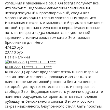
успешный и уверенный в себе. Он всегда получает все,
что захочет. Подобный магическим заклинаниям,
непредсказуемый и противоречивый, соединяет
морозные аккорды с теплым чувственным звучанием.
Изысканная свежесть итальянского бергамота сменяется
острой терпкостью сычуанского перца. Мужественные
ноты ветивера и кедра сливаются в чувственной
гармонии с тонким ароматом какао. Этот аромат -
бриллианты для Него…
474,20 руб.
237,10 руб.
Нет в наличии
RENI 227 (L) ***OUTLET***
RENI 227 (L) Аромат предлагает открыть новые грани
элегантности: свежесть, прохладу и легкость. Это -
олицетворение истинной роскоши без излишеств, в
которой чувствуется естественность и невероятная
свобода. Это - бодрящая свежесть утреннего душа и те
приятные ощущения, которые испытываешь, одевая
рубашку из белоснежного хлопка. В этом и состоит
секрет изысканного, безупречного стиля: быть простым,