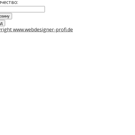
чество:
right www.webdesigner-profi.de