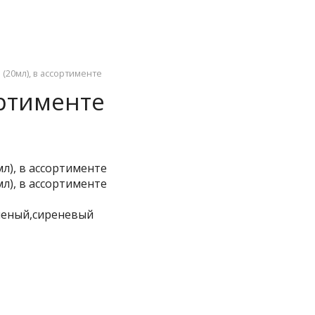
(20мл), в ассортименте
ортименте
еленый,сиреневый