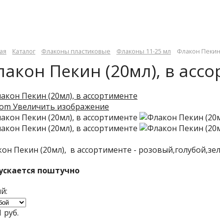
ая
Каталог
Флаконы пластиковые
Флаконы 11-25 мл
Флакон Пекин 
лакон Пекин (20мл), в асс
Увеличить изображение
он Пекин (20мл), в ассортименте - розовый,голубой,з
ускается поштучно
й:
1 руб.