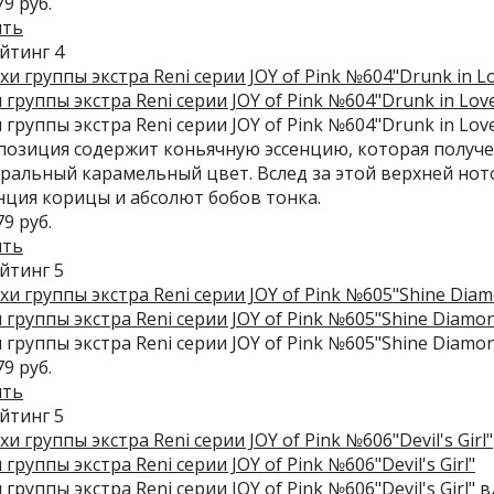
79 руб.
ить
 группы экстра Reni серии JOY of Pink №604"Drunk in Lov
 группы экстра Reni серии JOY of Pink №604"Drunk in Lov
озиция содержит коньячную эссенцию, которая получен
ральный карамельный цвет. Вслед за этой верхней нот
нция корицы и абсолют бобов тонка.
79 руб.
ить
 группы экстра Reni серии JOY of Pink №605"Shine Diamo
 группы экстра Reni серии JOY of Pink №605"Shine Diamo
79 руб.
ить
 группы экстра Reni серии JOY of Pink №606"Devil's Girl"
 группы экстра Reni серии JOY of Pink №606"Devil's Girl