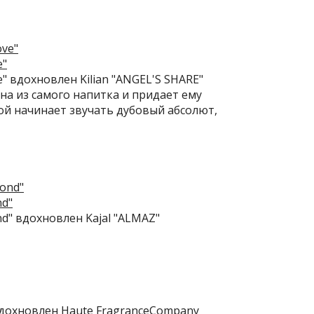
e"
e" вдохновлен Kilian "ANGEL'S SHARE"
а из самого напитка и придает ему
ой начинает звучать дубовый абсолют,
nd"
nd" вдохновлен Kajal "ALMAZ"
" вдохновлен Haute FragranceCompany