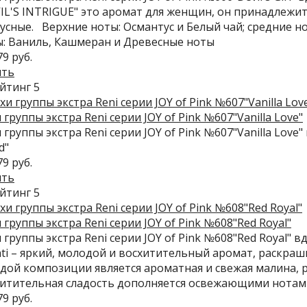
IL'S INTRIGUE" это аромат для женщин, он принадлежит
усные. Верхние ноты: Османтус и Белый чай; средние н
: Ваниль, Кашмеран и Древесные ноты
79 руб.
ить
 группы экстра Reni серии JOY of Pink №607"Vanilla Love"
 группы экстра Reni серии JOY of Pink №607"Vanilla Love" 
d"
79 руб.
ить
 группы экстра Reni серии JOY of Pink №608"Red Royal"
 группы экстра Reni серии JOY of Pink №608"Red Royal" вд
ti – яркий, молодой и восхитительный аромат, раскр
дой композиции является ароматная и свежая малина, 
итительная сладость дополняется освежающими нотами 
79 руб.