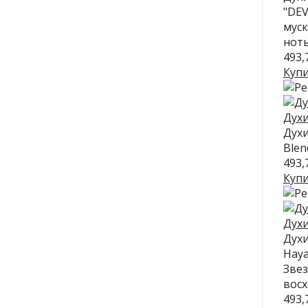
"DEV
муск
ноты
493,
Куп
Духи
Духи
Blen
493,
Куп
Духи
Духи
Haya
Звез
восх
493,