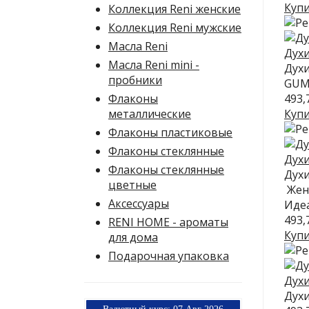
Куп
Коллекция Reni женские
Коллекция Reni мужские
Масла Reni
Духи
Масла Reni mini -
Духи
пробники
GUM
Флаконы
493,
металлические
Куп
Флаконы пластиковые
Флаконы стеклянные
Духи
Флаконы стеклянные
Духи
цветные
Женс
Аксессуары
Идеа
493,
RENI HOME - ароматы
Куп
для дома
Подарочная упаковка
Духи
Духи