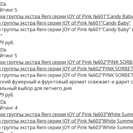
ить
 группы экстра Reni серии JOY of Pink №601"Candy Baby"
 группы экстра Reni серии JOY of Pink №601"Candy Baby
"
79 руб.
ить
 группы экстра Reni серии JOY of Pink №602"PINK SORBET
 группы экстра Reni серии JOY of Pink №602"PINK SORB
кий фужерный и фруктовый аромат освежает и дарит о
льный выбор для летнего дня.
79 руб.
ить
 группы экстра Reni серии JOY of Pink №603"White Summe
 группы экстра Reni серии JOY of Pink №603"White Summ