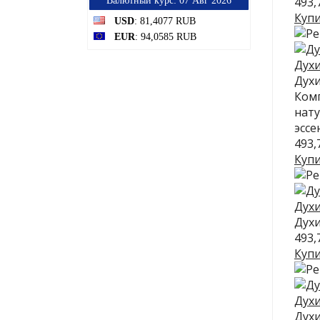
493,
Bалютный курс: 07 Авг 2026
Куп
USD
: 81,4077 RUB
EUR
: 94,0585 RUB
Духи
Духи
Комп
нату
эссе
493,
Куп
Духи
Духи
493,
Куп
Духи
Духи