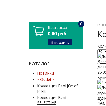
0
Главн
Ваш заказ
Ко
0,00 руб.
В корзину
Коли
Доз
Каталог
Доз
26,0
Новинки
Куп
* Outlet *
Коллекция Reni JOY of
PINK
Духи
Коллекция Reni
Духи
SELECTIVE
493,