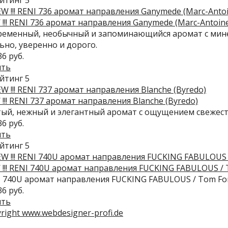
!!! RENI 736 аромат направления Ganymede (Marc-Antoine
ременный, необычный и запоминающийся аромат с мин
ьно, уверенно и дорого.
36 руб.
ить
!!! RENI 737 аромат направления Blanche (Byredo)
ый, нежный и элегантный аромат с ощущением свежести
36 руб.
ить
!!! RENI 740U аромат направления FUCKING FABULOUS / 
 740U аромат направления FUCKING FABULOUS / Tom Fo
36 руб.
ить
right www.webdesigner-profi.de