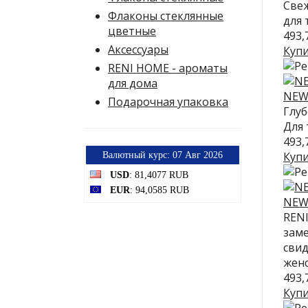
Свеж
Флаконы стеклянные
для 
цветные
493,
Аксессуары
Куп
RENI HOME - ароматы
для дома
NEW 
Подарочная упаковка
Глу
Для 
493,
Куп
Bалютный курс: 07 Авг 2026
USD
: 81,4077 RUB
EUR
: 94,0585 RUB
NEW 
RENI
заме
свид
женс
493,
Куп