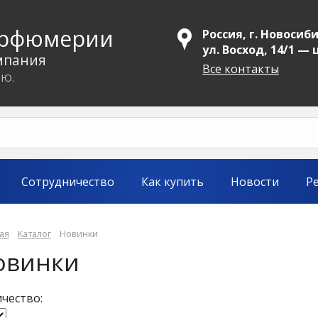
арфюмерии
Россия, г. Новосиби
ул. Восход, 14/1 —
мпания
Все контакты
.Ю.
Сотрудничество
Как купить
Новости
Р
ая
Каталог
Новинки
овинки
чество: