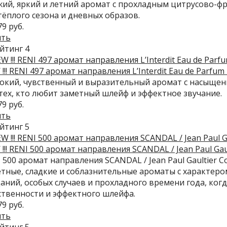
ий, яркий и летний аромат с прохладным цитрусово-ф
тёплого сезона и дневных образов.
79 руб.
ить
!!! RENI 497 аромат направления L’Interdit Eau de Parfum 
бокий, чувственный и выразительный аромат с насыще
тех, кто любит заметный шлейф и эффектное звучание.
79 руб.
ить
!!! RENI 500 аромат направления SCANDAL / Jean Paul Gau
 500 аромат направления SCANDAL / Jean Paul Gaultier
тные, сладкие и соблазнительные ароматы с характеро
аний, особых случаев и прохладного времени года, когд
твенности и эффектного шлейфа.
79 руб.
ить