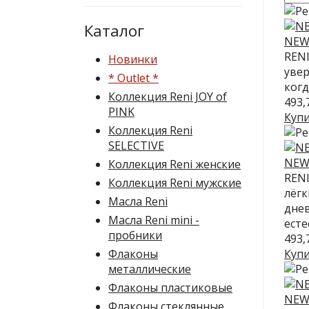
Каталог
NEW 
RENI
Новинки
увер
* Outlet *
когд
Коллекция Reni JOY of
493,
PINK
Куп
Коллекция Reni
SELECTIVE
NEW 
Коллекция Reni женские
RENI
Коллекция Reni мужские
лёгк
Масла Reni
днев
Масла Reni mini -
есте
пробники
493,
Флаконы
Куп
металлические
Флаконы пластиковые
NEW 
Флаконы стеклянные