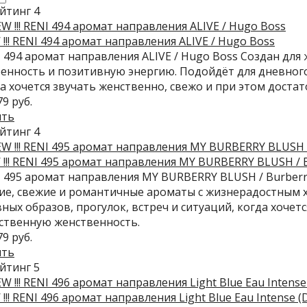
!!! RENI 494 аромат направления ALIVE / Hugo Boss
 494 аромат направления ALIVE / Hugo Boss Создан для
енность и позитивную энергию. Подойдёт для дневного 
а хочется звучать женственно, свежо и при этом доста
79 руб.
ить
!!! RENI 495 аромат направления MY BURBERRY BLUSH / 
 495 аромат направления MY BURBERRY BLUSH / Burber
ие, свежие и романтичные ароматы с жизнерадостным х
ных образов, прогулок, встреч и ситуаций, когда хочет
ственную женственность.
79 руб.
ить
!!! RENI 496 аромат направления Light Blue Eau Intense 