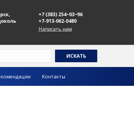
рск,
+7 (383) 254−03−96
 цоколь
+7-913-062-0480
Написать нам
екомендации
Контакты