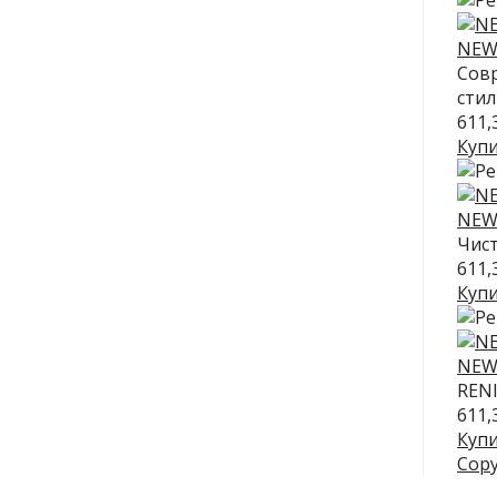
NEW 
Сов
стил
611,
Куп
NEW 
Чист
611,
Куп
NEW 
RENI
611,
Куп
Copy