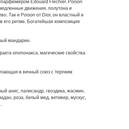
у парфюмером Edouard Flechier. Poison
амедленные движения, полутона и
о. Так и Poison от Dior, он властный и
 в его ритме. Богатейшая композиция
еный мандарин.
ракта опопонакса, магические свойства
упающая в вечный союз с терпким
ный анис, палисандр, гвоздика, жасмин,
адан, роза, белый мед, ветивер, мускус,
.