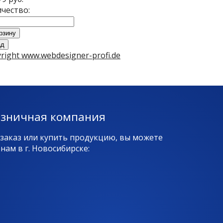
чество:
right www.webdesigner-profi.de
озничная компания
 заказ или купить продукцию, вы можете
ам в г. Новосибирске: