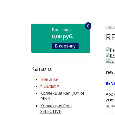
0
Главн
Ваш заказ
RE
0,00 руб.
В корзину
Каталог
Объ
Новинки
RENI
* Outlet *
Коллекция Reni JOY of
Аром
PINK
умен
аро
Коллекция Reni
SELECTIVE