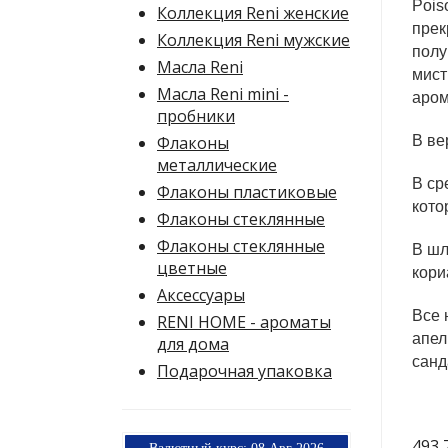
Pois
Коллекция Reni женские
прек
Коллекция Reni мужские
полу
Масла Reni
мист
Масла Reni mini -
аром
пробники
Флаконы
В ве
металлические
В ср
Флаконы пластиковые
кото
Флаконы стеклянные
Флаконы стеклянные
В шл
цветные
кори
Аксессуары
Все 
RENI HOME - ароматы
апел
для дома
санд
Подарочная упаковка
493,