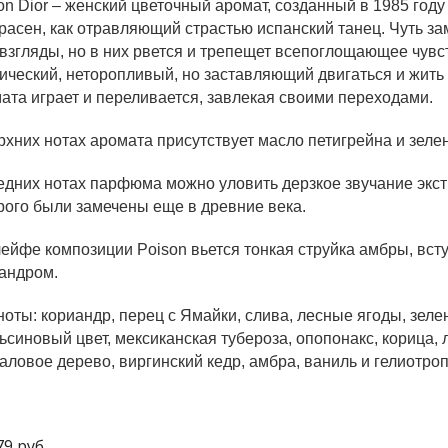
on Dior – женский цветочный аромат, созданный в 1985 год
расен, как отравляющий страстью испанский танец. Чуть з
взгляды, но в них рвется и трепещет всепоглощающее чувств
ический, неторопливый, но заставляющий двигаться и жить
ата играет и переливается, завлекая своими переходами.
рхних нотах аромата присутствует масло петигрейна и зел
едних нотах парфюма можно уловить дерзкое звучание экст
рого были замечены еще в древние века.
ейфе композиции Poison вьется тонкая струйка амбры, вст
андром.
ноты: кориандр, перец с Ямайки, слива, лесные ягоды, зеле
ьсиновый цвет, мексиканская тубероза, опопонакс, корица, л
аловое дерево, виргинский кедр, амбра, ваниль и гелиотроп
79 руб.