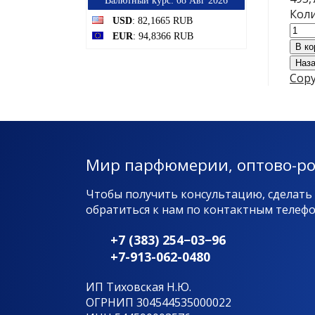
Bалютный курс: 08 Авг 2026
Коли
USD
: 82,1665 RUB
EUR
: 94,8366 RUB
Copy
Мир парфюмерии, оптово-р
Чтобы получить консультацию, сделать
обратиться к нам по контактным телефон
+7 (383) 254−03−96
+7-913-062-0480
ИП Тиховская Н.Ю.
ОГРНИП 304544535000022